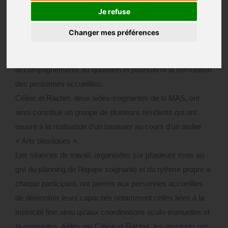
30 juillet 2021
Je refuse
Depuis le début de la crise sanitaire, l’équipe
Changer mes préférences
pluridisciplinaire de la MAS a su déployer ses capacités
d’adaptation, d’inventivité et de créativité pour adapter ses
accompagnements au quotidien et poursuivre la stimulation
des personnes accueillies.
Céline et Rachel, deux aides-soignantes de la MAS, ont
ainsi constitué un groupe de plusieurs résidents qui ont
œuvré à la réalisation d’un bananier au cours d’un atelier
« Arts plastiques ».
Les séances de travail, organisées sur plusieurs mois au
gré du planning de l’équipe soignante et du rythme propre à
chaque participant, ont permis aux personnes accueillies
de démontrer leurs capacités notamment celles liées à la
motricité fine ainsi qu’aux coordinations oculo-manuelles et
bi-manuelles. Aidés par Céline et Rachel, les résidents ont