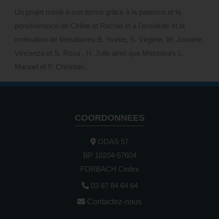
Un projet mené à son terme grâce à la patience et la
persévérance de Céline et Rachel et à l’assiduité et la
motivation de Mesdames B. Yvette, S. Virginie, W. Josiane,
Vincenza et S. Rosa , H. Julie ainsi que Messieurs L.
Manuel et P. Christian.
COORDONNEES
ODAS 57
BP 10204-57604
FORBACH Cedex
03 87 84 64 64
Contactez-nous