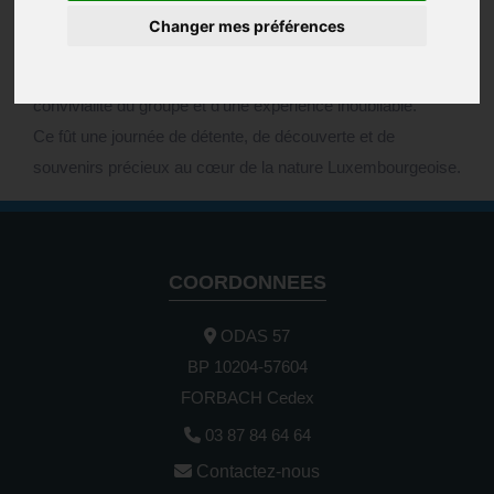
résidence Paul Verlaine a embarqué, tous ensemble, pour
Changer mes préférences
une balade paisible au Luxembourg, à bord d’une péniche.
Ils ont pu profiter des paysages enchanteurs, de la
convivialité du groupe et d’une expérience inoubliable.
Ce fût une journée de détente, de découverte et de
souvenirs précieux au cœur de la nature Luxembourgeoise.
COORDONNEES
ODAS 57
BP 10204-57604
FORBACH Cedex
03 87 84 64 64
Contactez-nous