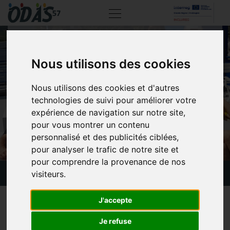
Nous utilisons des cookies
BALADE EN PÉNICHE
AU LUXEMBOURG
Nous utilisons des cookies et d'autres
technologies de suivi pour améliorer votre
expérience de navigation sur notre site,
pour vous montrer un contenu
personnalisé et des publicités ciblées,
pour analyser le trafic de notre site et
pour comprendre la provenance de nos
Actualités
Balade en péniche au Luxembourg
visiteurs.
J'accepte
11 juin 2023
Je refuse
Aujourd’hui un groupe de plusieurs résidents de la