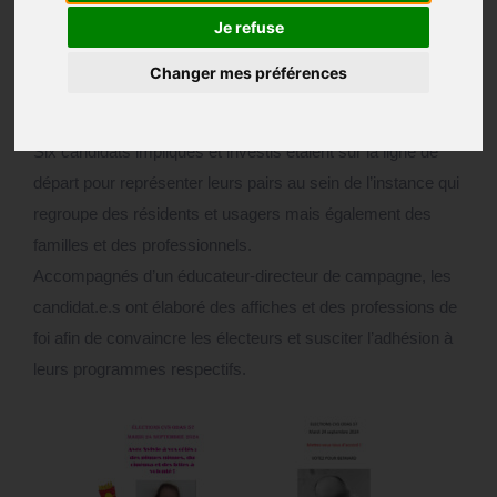
26 septembre 2024
Je refuse
Ce mardi 24 septembre avaient lieu les élections des
Changer mes préférences
représentants des personnes accueillies à la MAS au
Conseil de la Vie Sociale (CVS) d’ODAS57.
Six candidats impliqués et investis étaient sur la ligne de
départ pour représenter leurs pairs au sein de l’instance qui
regroupe des résidents et usagers mais également des
familles et des professionnels.
Accompagnés d’un éducateur-directeur de campagne, les
candidat.e.s ont élaboré des affiches et des professions de
foi afin de convaincre les électeurs et susciter l’adhésion à
leurs programmes respectifs.