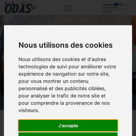
ÉQUITHÉRAPIE À
Nous utilisons des cookies
KAPPELKINGER
Nous utilisons des cookies et d'autres
technologies de suivi pour améliorer votre
expérience de navigation sur notre site,
pour vous montrer un contenu
personnalisé et des publicités ciblées,
pour analyser le trafic de notre site et
Actualités
Équithérapie à Kappelkinger
pour comprendre la provenance de nos
visiteurs.
29 août 2023
J'accepte
Plusieurs résidents de la MAS « les Colombes » ont