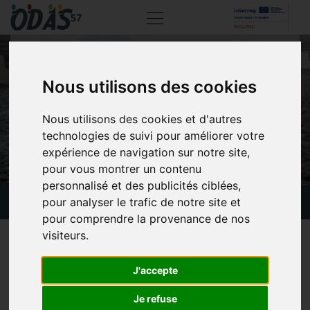
Nous utilisons des cookies
EQUITHÉRAPIE
Nous utilisons des cookies et d'autres
technologies de suivi pour améliorer votre
expérience de navigation sur notre site,
pour vous montrer un contenu
personnalisé et des publicités ciblées,
pour analyser le trafic de notre site et
Actualités
Equithérapie
pour comprendre la provenance de nos
visiteurs.
13 avril 2026
Plusieurs résidents du FAS ont participé à une séance
J'accepte
d’équithérapie, un moment apaisant et enrichissant au
Je refuse
contact des poneys, dans une ambiance sereine et