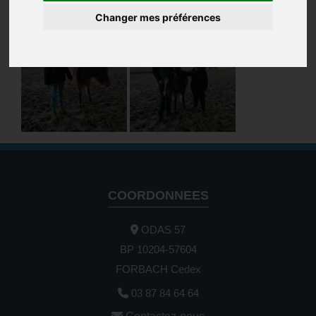
bienveillante.
Changer mes préférences
COORDONNEES
ODAS 57
BP 10204-57604
FORBACH Cedex
03 87 84 64 64