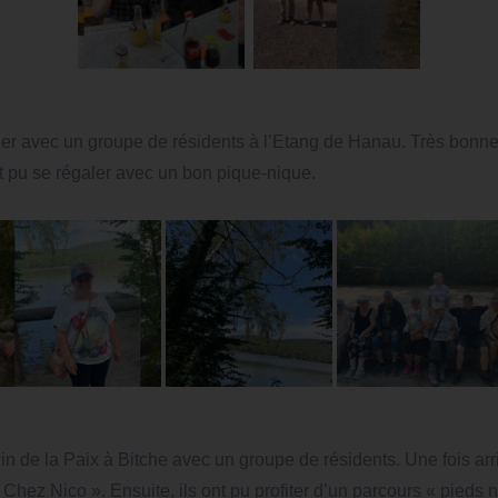
 avec un groupe de résidents à l’Etang de Hanau. Très bonne a
ont pu se régaler avec un bon pique-nique.
in de la Paix à Bitche avec un groupe de résidents. Une fois arri
hez Nico ». Ensuite, ils ont pu profiter d’un parcours « pieds nu