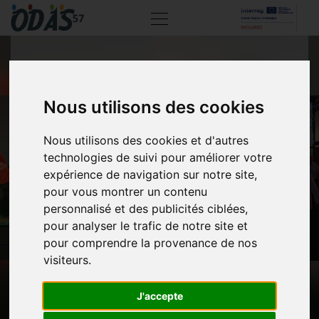
LA FÊTE DE FIN
Nous utilisons des cookies
D’ANNÉE D’ODAS 57 À
Nous utilisons des cookies et d'autres
LA CONCORDE : UNE
technologies de suivi pour améliorer votre
expérience de navigation sur notre site,
JOURNÉE DE
pour vous montrer un contenu
personnalisé et des publicités ciblées,
CONVIVIALITÉ ET DE
pour analyser le trafic de notre site et
pour comprendre la provenance de nos
DANSE
visiteurs.
J'accepte