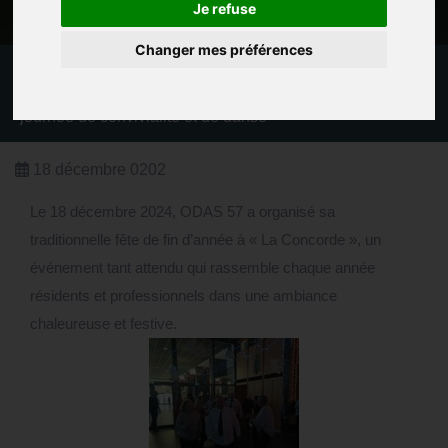
Je refuse
Changer mes préférences
Actualités
La fête de fin d’année d’ODAS 57 à La Concorde : une
journée de convivialité et de danse
18 décembre 0202
Le 18 décembre 2024, ODAS 57 a organisé sa
traditionnelle fête de fin d’année à « La Concorde », un
événement tant attendu qui rassemble chaque année
résidents et professionnels dans une ambiance
chaleureuse et festive.