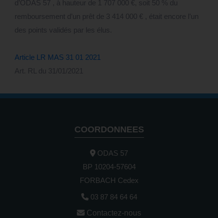
d’ODAS 57 , à hauteur de 1 707 000 €, soit 50 % du
remboursement d’un prêt de 3 414 000 € , était encore l’un
des points validés par les élus.
Article LR MAS 31 01 2021
Art. RL du 31/01/2021
COORDONNEES
ODAS 57
BP 10204-57604
FORBACH Cedex
03 87 84 64 64
Contactez-nous