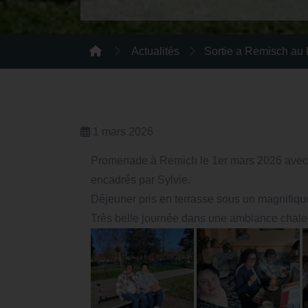
Actualités
Sortie a Remisch au
1 mars 2026
Promenade à Remich le 1er mars 2026 avec le
encadrés par Sylvie.
Déjeuner pris en terrasse sous un magnifique 
Très belle journée dans une ambiance chaleu