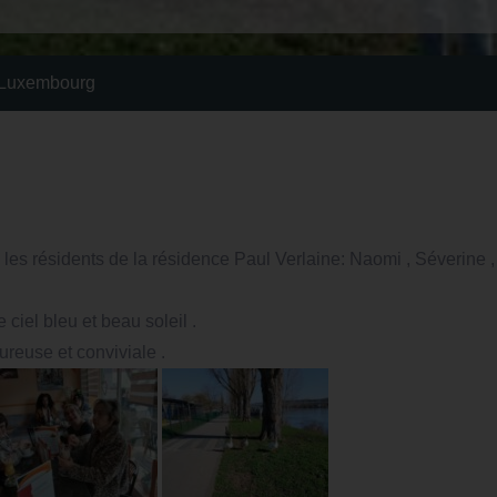
 Luxembourg
s résidents de la résidence Paul Verlaine: Naomi , Séverine ,
ciel bleu et beau soleil .
reuse et conviviale .