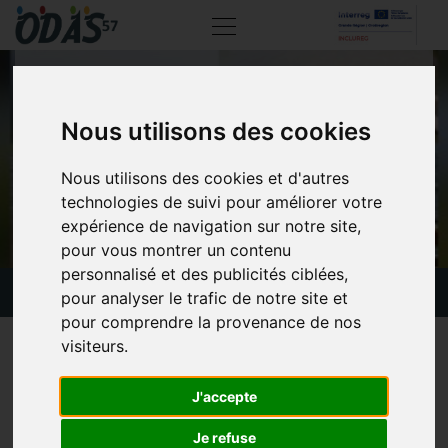
SORTIE ESTIVALE
Nous utilisons des cookies
Nous utilisons des cookies et d'autres
technologies de suivi pour améliorer votre
expérience de navigation sur notre site,
pour vous montrer un contenu
personnalisé et des publicités ciblées,
Actualités
Sortie estivale
pour analyser le trafic de notre site et
pour comprendre la provenance de nos
visiteurs.
13 août 2025
La sortie a débuté par un arrêt à la boulangerie de
J'accepte
Grundviller, finaliste de « La Meilleure Boulangerie du Grand
Je refuse
Est », où de savoureux sandwichs ont été préparés pour le