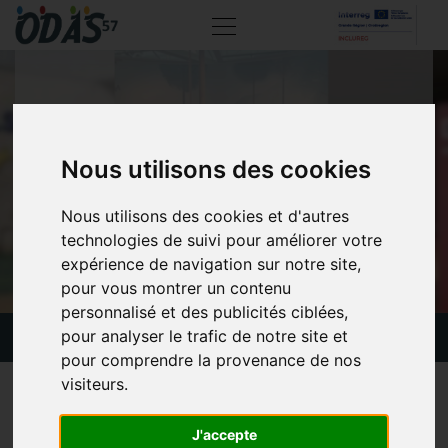
VISITE DU VAISSEAU
Nous utilisons des cookies
À STRASBOURG
Nous utilisons des cookies et d'autres
technologies de suivi pour améliorer votre
expérience de navigation sur notre site,
pour vous montrer un contenu
personnalisé et des publicités ciblées,
pour analyser le trafic de notre site et
Actualités
Visite du Vaisseau à Strasbourg
pour comprendre la provenance de nos
visiteurs.
11 octobre 2023
C’est sous un beau soleil d’octobre que quatre résidents de
J'accepte